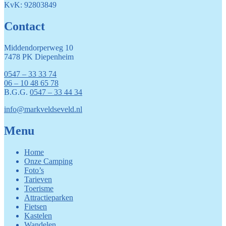
KvK: 92803849
Contact
Middendorperweg 10
7478 PK Diepenheim
0547 – 33 33 74
06 – 10 48 65 78
B.G.G.
0547 – 33 44 34
info@markveldseveld.nl
Menu
Home
Onze Camping
Foto’s
Tarieven
Toerisme
Attractieparken
Fietsen
Kastelen
Wandelen