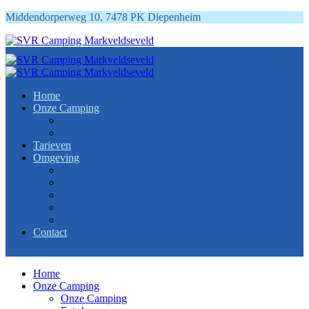
Middendorperweg 10, 7478 PK Diepenheim
Home
Onze Camping
Onze Camping
Foto’s
Tarieven
Omgeving
Toerisme
Attractieparken
Fietsen
Kastelen
Wandelen
Contact
Home
Onze Camping
Onze Camping